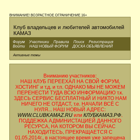
ВНИМАНИЕ! ВОЗРАСТНОЕ ОГРАНИЧЕНИЕ 16+
Клуб владельцев и любителей автомобилей
КАМАЗ
Форум
Участники
Правила
Поиск
Регистрация
Войти
НАШ НОВЫЙ ФОРУМ
ДОСКА ОБЪЯВЛЕНИЙ
Активные темы
Вниманию участников:
НАШ КЛУБ ПЕРЕЕХАЛ НА СВОЙ ФОРУМ,
ХОСТИНГ и т.д. и т.п. ОДНАКО МЫ НЕ МОЖЕМ
ПЕРЕНЕСТИ ТУДА ВСЮ ИНФОРМАЦИЮ т.к.
ЗДЕСЬ СЕРВИС БЕСПЛАТНЫЙ И НИКТО НАМ
НИЧЕГО НЕ ОТДАСТ, т.е. НАЧАЛИ ВСЁ С
НУЛЯ... НАШ НОВЫЙ АДРЕС:
WWW.CLUBKAMAZ.RU
или
КЛУБКАМАЗ.РФ
.
ПОДДЕЖКА АДМИНИСТАЦИЕЙ ДАННОГО
РЕСУРСА, НА КОТОРОМ ВЫ СЕЙЧАС
НАХОДИТЕСЬ, ПРЕКРАЩАЕТСЯ С
01.05.2014г., в настоящее время уже запещена