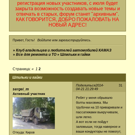
регистрация новых участников, с июля будет
закрыта возможность создавать новые темы и
отвечать в старых, форум станет "архивным".
КАК ГОВОРИТСЯ, ДОБРО ПОЖАЛОВАТЬ НА
НОВЫЙ АДРЕС!
Привет, Гость!
Войдите
или
зарегистрируйтесь
.
»
Клуб владельцев и любителей автомобилей КАМАЗ
»
Все для ремонта и ТО
»
Шпильки и гайки
Страница:
«
1
2
Шпильки и гайки
Поделиться
2014-
31
sergei_m
04-21 21:29:49
Активный участник
Ребят у меня обрывало
болты маховика. Мы
трубочки на 10 приваривали и
пассатижами выкручивали,
шли легко.
А вот если не пойдут
заломыши, тогда наверное и
ваши кондукторы не помогут,
Откуда:
Киров