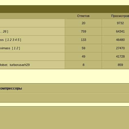
Ответов
Просмотро
20
9732
…
26
]
759
64341
ass
[
1
2
3
4
5
]
133
46480
eximass
[
1
2
]
59
27470
49
41728
olset.
turborusarh29
8
859
компрессоры