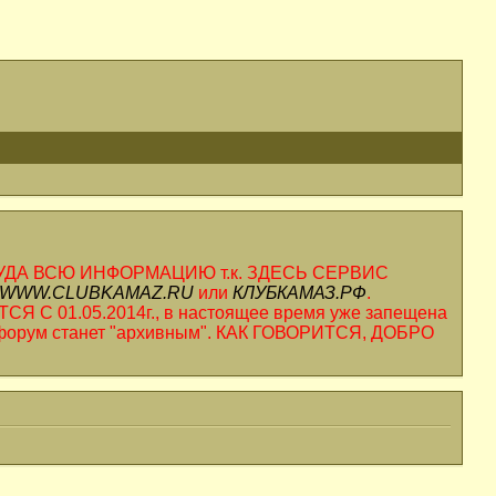
ТУДА ВСЮ ИНФОРМАЦИЮ т.к. ЗДЕСЬ СЕРВИС
WWW.CLUBKAMAZ.RU
или
КЛУБКАМАЗ.РФ
.
1.05.2014г., в настоящее время уже запещена
х, форум станет "архивным". КАК ГОВОРИТСЯ, ДОБРО