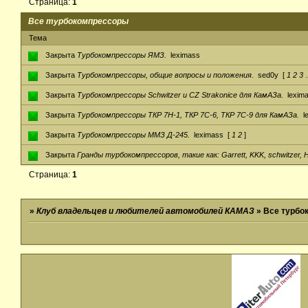
Страница:
1
Все турбокомпрессоры
Тема
Закрыта
Турбокомпрессоры ЯМЗ.
leximass
Закрыта
Турбокомпрессоры, общие вопросы и положения.
sed0y
[
1
2
3
Закрыта
Турбокомпрессоры Schwitzer и CZ Strakonice для КамАЗа.
lexim
Закрыта
Турбокомпрессоры ТКР 7Н-1, ТКР 7С-6, ТКР 7С-9 для КамАЗа.
l
Закрыта
Турбокомпрессоры ММЗ Д-245.
leximass
[
1
2
]
Закрыта
Гранды турбокомпрессоров, такие как: Garrett, KKK, schwitzer, H
Страница:
1
»
Клуб владельцев и любителей автомобилей КАМАЗ
»
Все турбо