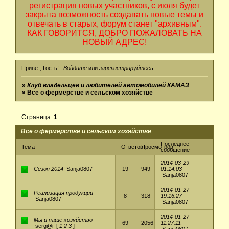
регистрация новых участников, с июля будет
закрыта возможность создавать новые темы и
отвечать в старых, форум станет "архивным".
КАК ГОВОРИТСЯ, ДОБРО ПОЖАЛОВАТЬ НА
НОВЫЙ АДРЕС!
Привет, Гость!
Войдите
или
зарегистрируйтесь
.
»
Клуб владельцев и любителей автомобилей КАМАЗ
»
Все о фермерстве и сельском хозяйстве
Страница:
1
Все о фермерстве и сельском хозяйстве
Последнее
Тема
Ответов
Просмотров
сообщение
2014-03-29
Сезон 2014
Sanja0807
19
949
01:14:03
Sanja0807
2014-01-27
Реализация продукции
8
318
19:16:27
Sanja0807
Sanja0807
2014-01-27
Мы и наше хозяйство
69
2056
11:27:11
serg@i
[
1
2
3
]