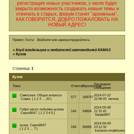
регистрация новых участников, с июля будет
закрыта возможность создавать новые темы и
отвечать в старых, форум станет "архивным".
КАК ГОВОРИТСЯ, ДОБРО ПОЖАЛОВАТЬ НА
НОВЫЙ АДРЕС!
Привет, Гость!
Войдите
или
зарегистрируйтесь
.
»
Клуб владельцев и любителей автомобилей КАМАЗ
»
Кузов
Страница:
1
Кузов
Последнее
Тема
Ответов
Просмотров
сообщение
Самосвал. Общие вопросы
2014-07-22
577
168707
Слава
[
1
2
3
…
20
]
22:08:43
евгена
2014-05-08
Гидро насос подьёма кузова
144
54804
21:31:41
Сергей047
[
1
2
3
4
5
]
Sanja0807
2014-04-09
кузов
Сергей047
194
60065
23:12:32
[
1
2
3
…
7
]
kostarev.mraleksandr