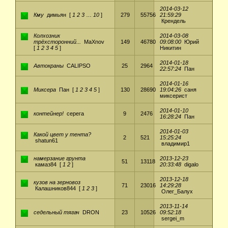
2014-03-12
Кму
димьян
[
1
2
3
…
10
]
279
55756
21:59:29
Крендель
Колхозник
2014-03-08
трёхсторонний...
MaXnov
149
46780
09:08:00
Юрий
[
1
2
3
4
5
]
Никитин
2014-01-18
Автокраны
CALIPSO
25
2964
22:57:24
Пан
2014-01-16
Миксера
Пан
[
1
2
3
4
5
]
130
28690
19:04:26
саня
миксерист
2014-01-10
контейнер!
серега
9
2476
16:28:24
Пан
2014-01-03
Какой цвет у тента?
2
521
15:25:24
shatun61
владимир1
намерзание грунта
2013-12-23
51
13118
камаз84
[
1
2
]
20:33:48
digalo
2013-12-18
кузов на зерновоз
71
23016
14:29:28
Калашников844
[
1
2
3
]
Олег_Балух
2013-11-14
седельный тягач
DRON
23
10526
09:52:18
sergei_m