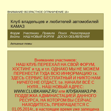
ВНИМАНИЕ! ВОЗРАСТНОЕ ОГРАНИЧЕНИЕ 16+
Клуб владельцев и любителей автомобилей
КАМАЗ
Форум
Участники
Правила
Поиск
Регистрация
Войти
НАШ НОВЫЙ ФОРУМ
ДОСКА ОБЪЯВЛЕНИЙ
Активные темы
Вниманию участников:
НАШ КЛУБ ПЕРЕЕХАЛ НА СВОЙ ФОРУМ,
ХОСТИНГ и т.д. и т.п. ОДНАКО МЫ НЕ МОЖЕМ
ПЕРЕНЕСТИ ТУДА ВСЮ ИНФОРМАЦИЮ т.к.
ЗДЕСЬ СЕРВИС БЕСПЛАТНЫЙ И НИКТО НАМ
НИЧЕГО НЕ ОТДАСТ, т.е. НАЧАЛИ ВСЁ С
НУЛЯ... НАШ НОВЫЙ АДРЕС:
WWW.CLUBKAMAZ.RU
или
КЛУБКАМАЗ.РФ
.
ПОДДЕЖКА АДМИНИСТАЦИЕЙ ДАННОГО
РЕСУРСА, НА КОТОРОМ ВЫ СЕЙЧАС
НАХОДИТЕСЬ, ПРЕКРАЩАЕТСЯ С
01.05.2014г., в настоящее время уже запещена